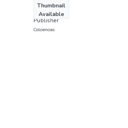
Date
Thumbnail
1992
Available
Publisher
Colciencias