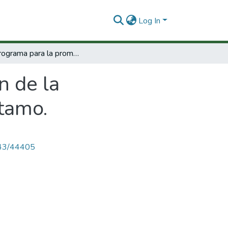
Log In
Subprograma para la promoción de la investigación cientifica y tecnologíca - prestamo.
n de la
stamo.
4143/44405