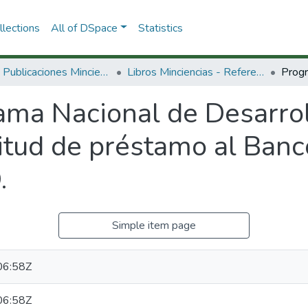
lections
All of DSpace
Statistics
3.2.2. Publicaciones Minciencias
Libros Minciencias - Referenciales
ma Nacional de Desarroll
citud de préstamo al Ban
.
Simple item page
06:58Z
06:58Z