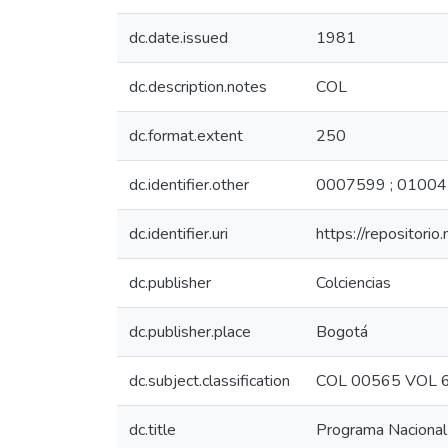
dc.date.issued
1981
dc.description.notes
COL
dc.format.extent
250
dc.identifier.other
0007599 ; 0100
dc.identifier.uri
https://repositori
dc.publisher
Colciencias
dc.publisher.place
Bogotá
dc.subject.classification
COL 00565 VOL 
dc.title
Programa Nacional d