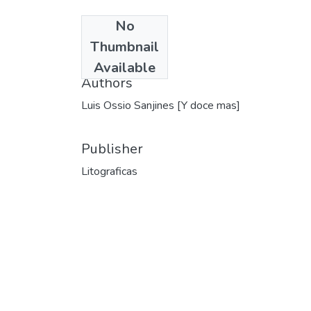
No
Date
Thumbnail
1993
Available
Authors
Luis Ossio Sanjines [Y doce mas]
Publisher
Litograficas