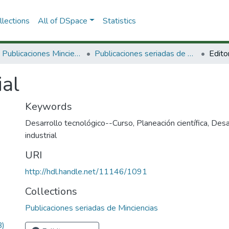
lections
All of DSpace
Statistics
3.2.2. Publicaciones Minciencias
Publicaciones seriadas de Minciencias
Editor
ial
Keywords
Desarrollo tecnológico--Curso
,
Planeación científica
,
Desar
industrial
URI
http://hdl.handle.net/11146/1091
Collections
Publicaciones seriadas de Minciencias
B)