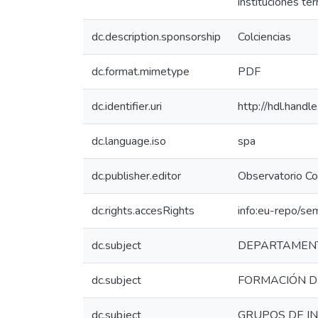
instituciones ter
dc.description.sponsorship
Colciencias
dc.format.mimetype
PDF
dc.identifier.uri
http://hdl.hand
dc.language.iso
spa
dc.publisher.editor
Observatorio Co
dc.rights.accesRights
info:eu-repo/se
dc.subject
DEPARTAMEN
dc.subject
FORMACIÓN 
dc.subject
GRUPOS DE I