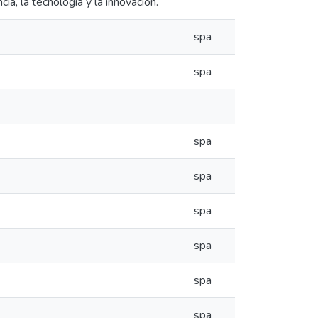
cia, la tecnología y la innovación.
spa
spa
spa
spa
spa
spa
spa
spa