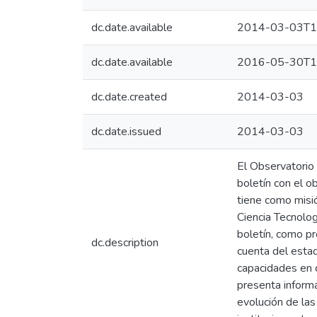
dc.date.available
2014-03-03T1
dc.date.available
2016-05-30T1
dc.date.created
2014-03-03
dc.date.issued
2014-03-03
El Observatorio 
boletín con el o
tiene como misió
Ciencia Tecnolog
boletín, como pr
dc.description
cuenta del estado
capacidades en c
presenta inform
evolución de la