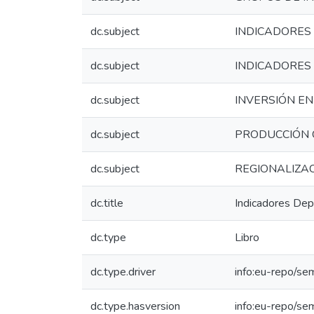
dc.subject
INDICADORES
dc.subject
INDICADORES 
dc.subject
INVERSIÓN EN
dc.subject
PRODUCCIÓN C
dc.subject
REGIONALIZAC
dc.title
Indicadores Dep
dc.type
Libro
dc.type.driver
info:eu-repo/se
dc.type.hasversion
info:eu-repo/se