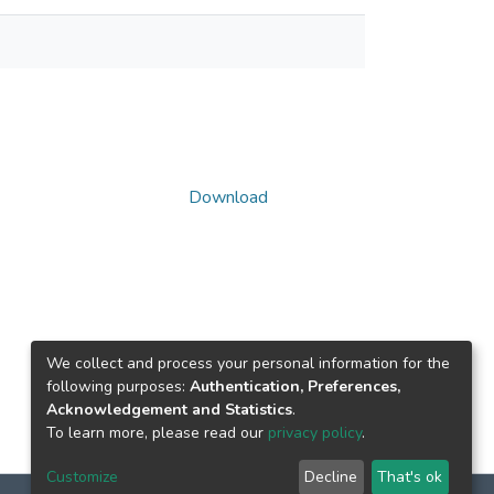
Download
We collect and process your personal information for the
following purposes:
Authentication, Preferences,
Acknowledgement and Statistics
.
To learn more, please read our
privacy policy
.
Customize
Decline
That's ok