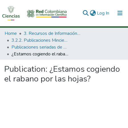
(current)
Log In
Communities & Collections
Home
3. Recursos de Información Científica y Tecnológica
3.2.2. Publicaciones Minciencias
All of DSpace
Publicaciones seriadas de Minciencias
¿Estamos cogiendo el rabano por las hojas?
Statistics
Publication:
¿Estamos cogiendo
el rabano por las hojas?