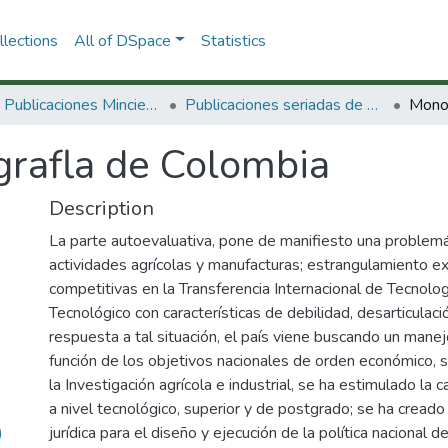
lections
All of DSpace
Statistics
3.2.2. Publicaciones Minciencias
Publicaciones seriadas de Minciencias
Monog
rafla de Colombia
Description
La parte autoevaluativa, pone de manifiesto una problemá
actividades agrícolas y manufacturas; estrangulamiento ex
competitivas en la Transferencia Internacional de Tecnolog
Tecnológico con características de debilidad, desarticulac
respuesta a tal situación, el país viene buscando un manej
función de los objetivos nacionales de orden económico, s
la Investigación agrícola e industrial, se ha estimulado l
a nivel tecnológico, superior y de postgrado; se ha creado 
)
jurídica para el diseño y ejecución de la política nacional d