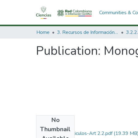
Communities & Col
Home
3. Recursos de Información Científica y Tecnológica
Publication:
Monog
No
Files
Thumbnail
1979-V3-N2-Articulos-Art 2.2.pdf
(19.39 MB