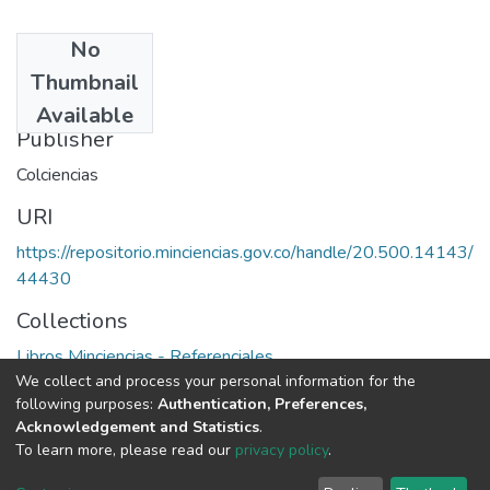
No
Date
Thumbnail
1983
Available
Publisher
Colciencias
URI
https://repositorio.minciencias.gov.co/handle/20.500.14143/
44430
Collections
Libros Minciencias - Referenciales
We collect and process your personal information for the
following purposes:
Authentication, Preferences,
Full item page
Acknowledgement and Statistics
.
To learn more, please read our
privacy policy
.
DSpace software
copyright © 2002-2026
LYRASIS
Cookie
Privacy
End User
Send