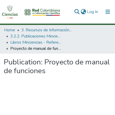
(current)
Log In
Communities & Collections
Home
3. Recursos de Información Científica y Tecnológica
3.2.2. Publicaciones Minciencias
All of DSpace
Libros Minciencias - Referenciales
Proyecto de manual de funciones
Statistics
Publication:
Proyecto de manual
de funciones