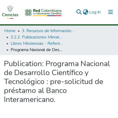
(current)
Log In
Communities & Collections
Home
3. Recursos de Información Científica y Tecnológica
3.2.2. Publicaciones Minciencias
All of DSpace
Libros Minciencias - Referenciales
Programa Nacional de Desarrollo Científico y Tecnológico : pre-solicitud de préstamo al Banco Interamericano.
Statistics
Publication:
Programa Nacional
de Desarrollo Científico y
Tecnológico : pre-solicitud de
préstamo al Banco
Interamericano.