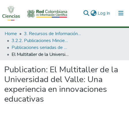
(current)
Log In
Communities & Collections
Home
3. Recursos de Información Científica y Tecnológica
3.2.2. Publicaciones Minciencias
All of DSpace
Publicaciones seriadas de Minciencias
El Multitaller de la Universidad del Valle: Una experiencia en innovaciones educativas
Statistics
Publication:
El Multitaller de la
Universidad del Valle: Una
experiencia en innovaciones
educativas