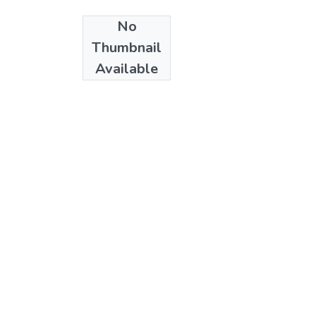
No
Publisher
Thumbnail
Colciencias
Available