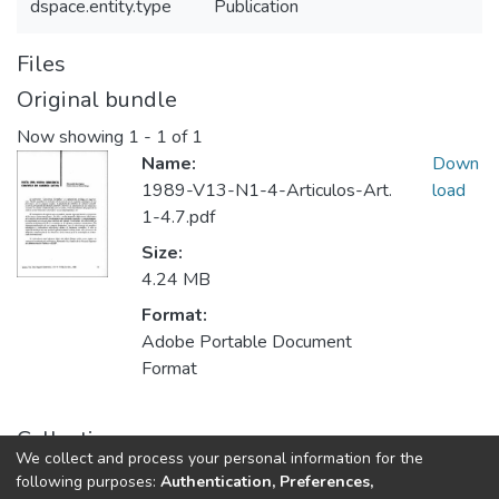
dspace.entity.type
Publication
Files
Original bundle
Now showing
1 - 1 of 1
Name:
Down
1989-V13-N1-4-Articulos-Art.
load
1-4.7.pdf
Size:
4.24 MB
Format:
Adobe Portable Document
Format
Collections
We collect and process your personal information for the
Publicaciones seriadas de Minciencias
following purposes:
Authentication, Preferences,