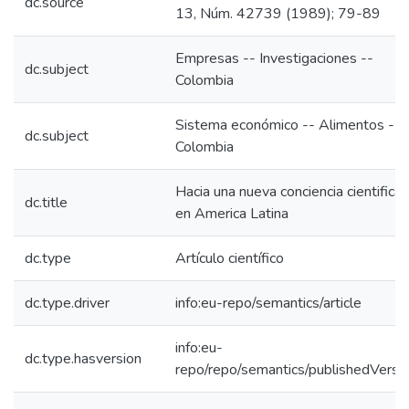
dc.source
13, Núm. 42739 (1989); 79-89
Empresas -- Investigaciones --
dc.subject
Colombia
Sistema económico -- Alimentos --
dc.subject
Colombia
Hacia una nueva conciencia cientifica
dc.title
en America Latina
dc.type
Artículo científico
dc.type.driver
info:eu-repo/semantics/article
info:eu-
dc.type.hasversion
repo/repo/semantics/publishedVersi