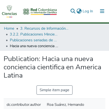
(current)
Log In
Communities & Collections
Home
3. Recursos de Información Científica y Tecnológica
3.2.2. Publicaciones Minciencias
All of DSpace
Publicaciones seriadas de Minciencias
Hacia una nueva conciencia cientifica en America Latina
Statistics
Publication:
Hacia una nueva
conciencia cientifica en America
Latina
Simple item page
dc.contributor.author
Roa Suárez, Hernando