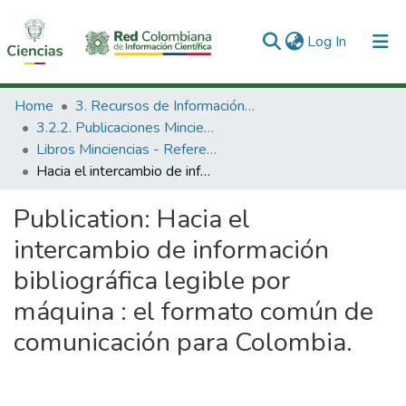
(current)
Log In
Communities & Collections
Home
3. Recursos de Información Científica y Tecnológica
3.2.2. Publicaciones Minciencias
All of DSpace
Libros Minciencias - Referenciales
Hacia el intercambio de información bibliográfica legible por máquina : el formato común de comunicación para Colombia.
Statistics
Publication:
Hacia el
intercambio de información
bibliográfica legible por
máquina : el formato común de
comunicación para Colombia.