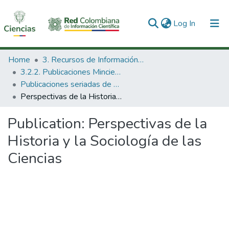
(current)
Log In
Communities & Collections
Home
3. Recursos de Información Científica y Tecnológica
3.2.2. Publicaciones Minciencias
All of DSpace
Publicaciones seriadas de Minciencias
Perspectivas de la Historia y la Sociología de las Ciencias
Statistics
Publication:
Perspectivas de la
Historia y la Sociología de las
Ciencias