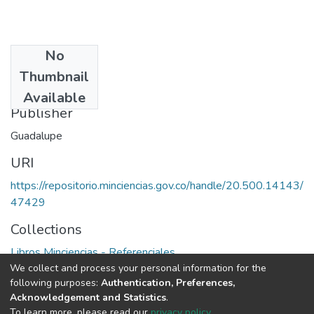
No
Date
Thumbnail
1982
Available
Publisher
Guadalupe
URI
https://repositorio.minciencias.gov.co/handle/20.500.14143/
47429
Collections
Libros Minciencias - Referenciales
We collect and process your personal information for the
following purposes:
Authentication, Preferences,
Full item page
Acknowledgement and Statistics
.
To learn more, please read our
privacy policy
.