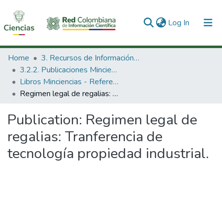
(current)
Log In
Communities & Collections
Home
3. Recursos de Información Científica y Tecnológica
3.2.2. Publicaciones Minciencias
All of DSpace
Libros Minciencias - Referenciales
Regimen legal de regalias: Tranferencia de tecnología propiedad industrial.
Statistics
Publication:
Regimen legal de
regalias: Tranferencia de
tecnología propiedad industrial.