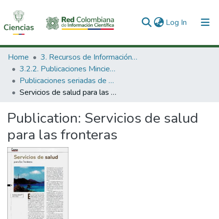
(current)
Log In
Communities & Collections
Home
3. Recursos de Información Científica y Tecnológica
3.2.2. Publicaciones Minciencias
All of DSpace
Publicaciones seriadas de Minciencias
Servicios de salud para las fronteras
Statistics
Publication:
Servicios de salud
para las fronteras