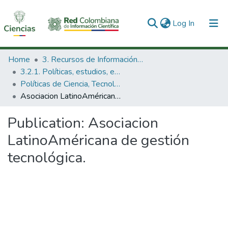
(current)
Log In
Communities & Collections
Home
3. Recursos de Información Científica y Tecnológica
3.2.1. Políticas, estudios, evaluaciones e indicadores de CTeI
All of DSpace
Políticas de Ciencia, Tecnología e Innovación
Asociacion LatinoAméricana de gestión tecnológica.
Statistics
Publication:
Asociacion
LatinoAméricana de gestión
tecnológica.