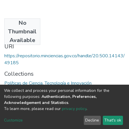
No
Date
Thumbnail
1986
Available
URI
https://repositorio.minciencias.gov.co/handle/20.500.14143/
49185
Collections
Políticas de Ciencia, Tecnología e Innovación
We collect and process your personal information for the
Full item page
following purposes:
Authentication, Preferences,
Acknowledgement and Statistics
.
To learn more, please read our
privacy policy
.
DSpace software
copyright © 2002-2026
LYRASIS
Cookie
Privacy
End User
Send
Customize
Decline
That's ok
settings
policy
Agreement
Feedback