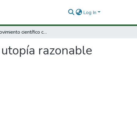
Log In
Un movimiento científico como utopía razonable
 utopía razonable