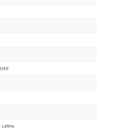
47049
 Latina.