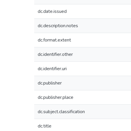
dc.date.issued
dc.description.notes
dc.format.extent
dc.identifier.other
dc.identifier.uri
dc.publisher
dc.publisher.place
dc.subject.classification
dc.title