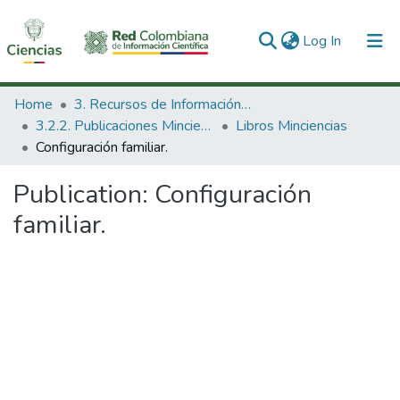
(current)
Log In
Communities & Collections
Home
3. Recursos de Información Científica y Tecnológica
3.2.2. Publicaciones Minciencias
Libros Minciencias
All of DSpace
Configuración familiar.
Statistics
Publication:
Configuración
familiar.