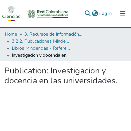
(current)
Log In
Communities & Collections
Home
3. Recursos de Información Científica y Tecnológica
3.2.2. Publicaciones Minciencias
All of DSpace
Libros Minciencias - Referenciales
Investigacion y docencia en las universidades.
Statistics
Publication:
Investigacion y
docencia en las universidades.