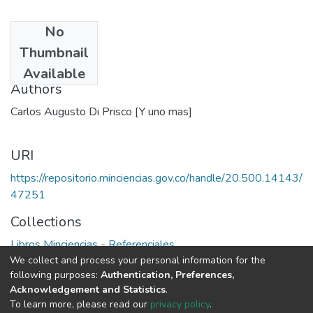
No
Date
Thumbnail
1990
Available
Authors
Carlos Augusto Di Prisco [Y uno mas]
URI
https://repositorio.minciencias.gov.co/handle/20.500.14143/
47251
Collections
Libros Minciencias - Referenciales
We collect and process your personal information for the
following purposes:
Authentication, Preferences,
Full item page
Acknowledgement and Statistics
.
To learn more, please read our
privacy policy
.