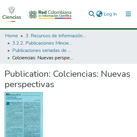
(current)
Log In
Communities & Collections
Home
3. Recursos de Información Científica y Tecnológica
3.2.2. Publicaciones Minciencias
All of DSpace
Publicaciones seriadas de Minciencias
Colciencias: Nuevas perspectivas
Statistics
Publication:
Colciencias: Nuevas
perspectivas