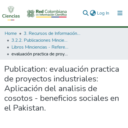
(current)
Log In
Communities & Collections
Home
3. Recursos de Información Científica y Tecnológica
3.2.2. Publicaciones Minciencias
All of DSpace
Libros Minciencias - Referenciales
evaluación practica de proyectos industriales: Aplicación del analisis de cosotos - beneficios sociales en el Pakistan.
Statistics
Publication:
evaluación practica
de proyectos industriales:
Aplicación del analisis de
cosotos - beneficios sociales en
el Pakistan.