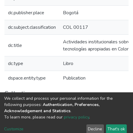
dc.publisher.place
Bogotá
dc.subject.classification
COL 00117
Actividades institucionales sobre 
dc.title
tecnologías apropiadas en Colomb
dc.type
Libro
dspace.entity.type
Publication
Collections
We collect and process your personal information for the
Libros Minciencias - Referenciales
following purposes:
Authentication, Preferences,
Acknowledgement and Statistics
.
To learn more, please read our
privacy policy
.
DSpace software
copyright © 2002-2026
LYRASIS
Cookie
Privacy
End User
Send
Customize
Decline
That's ok