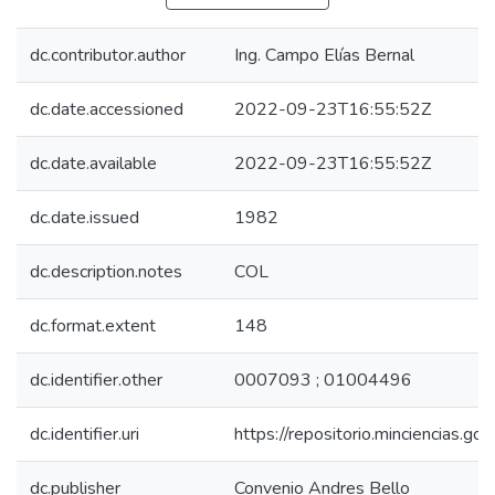
dc.contributor.author
Ing. Campo Elías Bernal
dc.date.accessioned
2022-09-23T16:55:52Z
dc.date.available
2022-09-23T16:55:52Z
dc.date.issued
1982
dc.description.notes
COL
dc.format.extent
148
dc.identifier.other
0007093 ; 01004496
dc.identifier.uri
https://repositorio.minciencias.
dc.publisher
Convenio Andres Bello