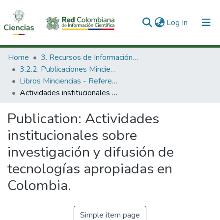
(current)
Log In
Communities & Collections
Home
3. Recursos de Información Científica y Tecnológica
3.2.2. Publicaciones Minciencias
All of DSpace
Libros Minciencias - Referenciales
Actividades institucionales sobre investigación y difusión de tecnologías apropiadas en Colombia.
Statistics
Publication:
Actividades
institucionales sobre
investigación y difusión de
tecnologías apropiadas en
Colombia.
Simple item page