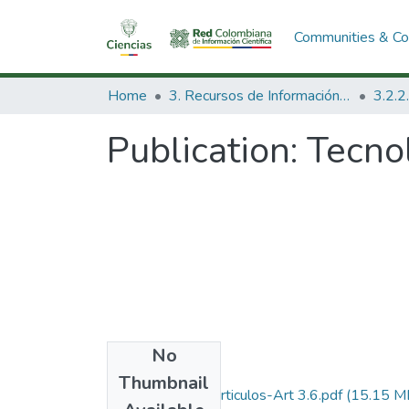
Communities & Col
Home
3. Recursos de Información Científica y Tecnológica
Publication:
Tecnol
No
Files
Thumbnail
1994-V12-N3-Articulos-Art 3.6.pdf
(15.15 M