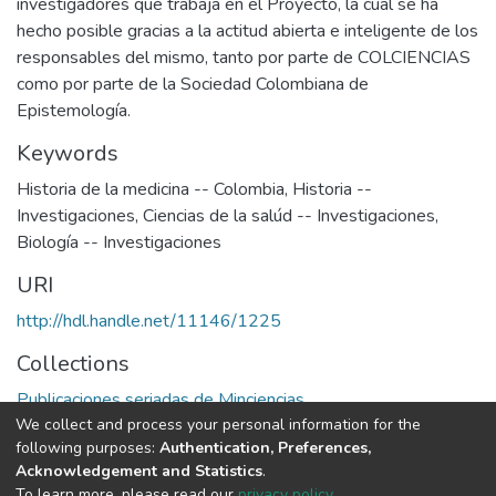
investigadores que trabaja en el Proyecto, la cual se ha
hecho posible gracias a la actitud abierta e inteligente de los
responsables del mismo, tanto por parte de COLCIENCIAS
como por parte de la Sociedad Colombiana de
Epistemología.
Keywords
Historia de la medicina -- Colombia
,
Historia --
Investigaciones
,
Ciencias de la salúd -- Investigaciones
,
Biología -- Investigaciones
URI
http://hdl.handle.net/11146/1225
Collections
Publicaciones seriadas de Minciencias
We collect and process your personal information for the
following purposes:
Authentication, Preferences,
Full item page
Acknowledgement and Statistics
.
To learn more, please read our
privacy policy
.