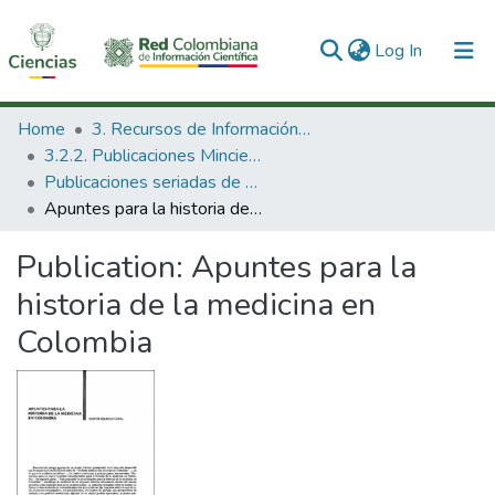
(current)
Log In
Communities & Collections
Home
3. Recursos de Información Científica y Tecnológica
3.2.2. Publicaciones Minciencias
All of DSpace
Publicaciones seriadas de Minciencias
Apuntes para la historia de la medicina en Colombia
Statistics
Publication:
Apuntes para la
historia de la medicina en
Colombia