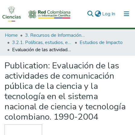
(current)
Log In
Communities & Collections
Home
3. Recursos de Información Científica y Tecnológica
3.2.1. Políticas, estudios, evaluaciones e indicadores de CTeI
Estudios de Impacto
All of DSpace
Evaluación de las actividades de comunicación pública de la ciencia y la tecnología en el sistema nacional de ciencia y tecnología colombiano. 1990-2004
Statistics
Publication:
Evaluación de las
actividades de comunicación
pública de la ciencia y la
tecnología en el sistema
nacional de ciencia y tecnología
colombiano. 1990-2004