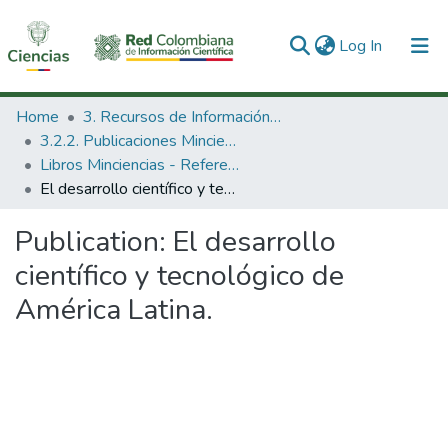
(current)
Log In
Communities & Collections
Home
3. Recursos de Información Científica y Tecnológica
3.2.2. Publicaciones Minciencias
All of DSpace
Libros Minciencias - Referenciales
El desarrollo científico y tecnológico de América Latina.
Statistics
Publication:
El desarrollo
científico y tecnológico de
América Latina.