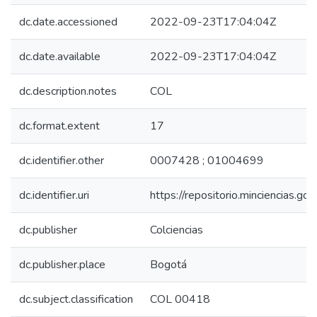
dc.date.accessioned
2022-09-23T17:04:04Z
dc.date.available
2022-09-23T17:04:04Z
dc.description.notes
COL
dc.format.extent
17
dc.identifier.other
0007428 ; 01004699
dc.identifier.uri
https://repositorio.minciencias.
dc.publisher
Colciencias
dc.publisher.place
Bogotá
dc.subject.classification
COL 00418