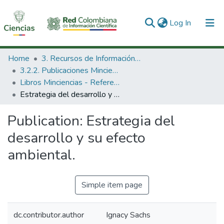
(current)
Log In
Communities & Collections
Home
3. Recursos de Información Científica y Tecnológica
3.2.2. Publicaciones Minciencias
All of DSpace
Libros Minciencias - Referenciales
Estrategia del desarrollo y su efecto ambiental.
Statistics
Publication:
Estrategia del
desarrollo y su efecto
ambiental.
Simple item page
dc.contributor.author
Ignacy Sachs