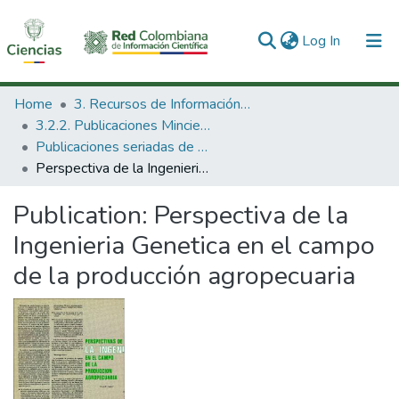
(current)
Log In
Communities & Collections
Home
3. Recursos de Información Científica y Tecnológica
3.2.2. Publicaciones Minciencias
All of DSpace
Publicaciones seriadas de Minciencias
Perspectiva de la Ingenieria Genetica en el campo de la producción agropecuaria
Statistics
Publication:
Perspectiva de la
Ingenieria Genetica en el campo
de la producción agropecuaria