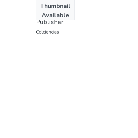
Date
Thumbnail
1982
Available
Publisher
Colciencias