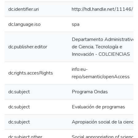
dc.identifier.uri
http://hdl.handle.net/11146/7
dc.language.iso
spa
Departamento Administrativo
dc.publisher.editor
de Ciencia, Tecnología e
Innovación - COLCIENCIAS
info:eu-
dc.rights.accesRights
repo/semantic/openAccess
dc.subject
Programa Ondas
dc.subject
Evaluación de programas
dc.subject
Apropiación social de la ciencia
dc.subject.other
Social appropriation of science