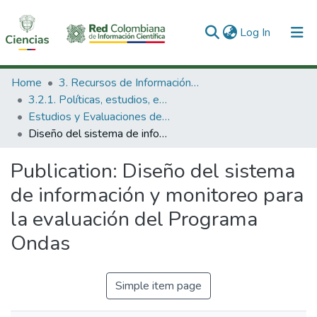
(current)
Log In
Communities & Collections
Home
3. Recursos de Información Científica y Tecnológica
3.2.1. Políticas, estudios, evaluaciones e indicadores de CTeI
All of DSpace
Estudios y Evaluaciones de CTel
Diseño del sistema de información y monitoreo para la evaluación del Programa Ondas
Statistics
Publication:
Diseño del sistema
de información y monitoreo para
la evaluación del Programa
Ondas
Simple item page