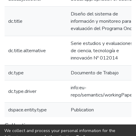
Diseño del sistema de
dc.title
información y monitoreo para la
evaluación del Programa Onda
Serie estudios y evaluaciones
dc.title.alternative
de ciencia, tecnología e
innovación Nº 012014
dc.type
Documento de Trabajo
info:eu-
dc.type.driver
repo/semantics/workingPaper
dspace.entity.type
Publication
Collections
We collect and process your personal information for the
Estudios y Evaluaciones de CTel