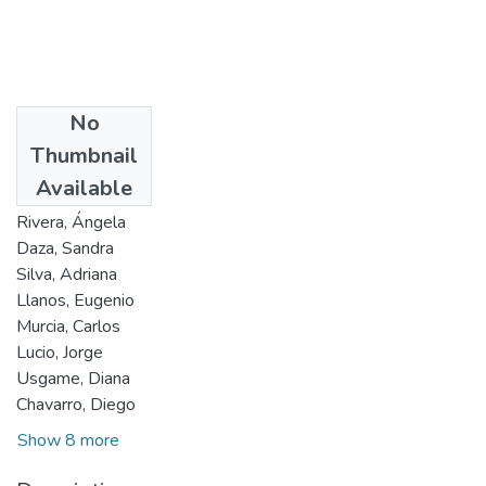
No
Authors
Thumbnail
Hurtado, Rafael
Available
Charum, Jorge
Rivera, Ángela
Daza, Sandra
Silva, Adriana
Llanos, Eugenio
Murcia, Carlos
Lucio, Jorge
Usgame, Diana
Chavarro, Diego
Show 8 more