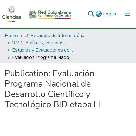
(current)
Log In
Communities & Collections
Home
3. Recursos de Información Científica y Tecnológica
3.2.1. Políticas, estudios, evaluaciones e indicadores de CTeI
All of DSpace
Estudios y Evaluaciones de CTel
Evaluación Programa Nacional de Desarrollo Científico y Tecnológico BID etapa III
Statistics
Publication:
Evaluación
Programa Nacional de
Desarrollo Científico y
Tecnológico BID etapa III