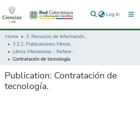
(current)
Log In
Communities & Collections
Home
3. Recursos de Información Científica y Tecnológica
3.2.2. Publicaciones Minciencias
All of DSpace
Libros Minciencias - Referenciales
Contratación de tecnología.
Statistics
Publication:
Contratación de
tecnología.