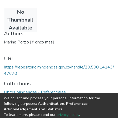
No
Date
Thumbnail
1989
Available
Authors
Marino Porzio [Y cinco mas]
URI
https://repositorio.minciencias.gov.co/handle/20.500.14143/
47670
Collections
Libros Minciencias - Referenciales
We collect and process your personal information for the
following purposes:
Authentication, Preferences,
Full item page
Acknowledgement and Statistics
.
To learn more, please read our
privacy policy
.