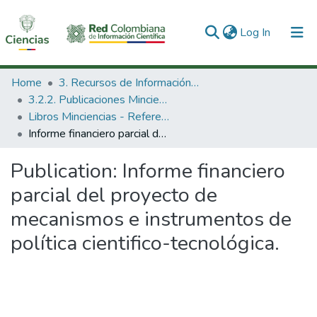
(current)
Log In
Communities & Collections
Home
3. Recursos de Información Científica y Tecnológica
3.2.2. Publicaciones Minciencias
All of DSpace
Libros Minciencias - Referenciales
Informe financiero parcial del proyecto de mecanismos e instrumentos de política cientifico-tecnológica.
Statistics
Publication:
Informe financiero
parcial del proyecto de
mecanismos e instrumentos de
política cientifico-tecnológica.