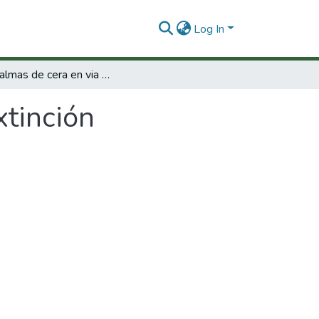
Log In
Las palmas de cera en via de extinción
xtinción