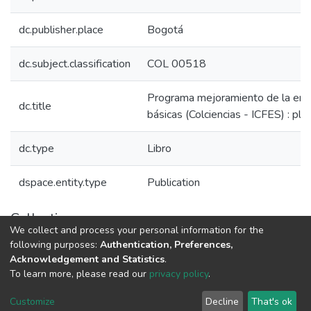
dc.publisher.place
Bogotá
dc.subject.classification
COL 00518
Programa mejoramiento de la ense
dc.title
básicas (Colciencias - ICFES) : pl
dc.type
Libro
dspace.entity.type
Publication
Collections
We collect and process your personal information for the
Libros Minciencias - Referenciales
following purposes:
Authentication, Preferences,
Acknowledgement and Statistics
.
To learn more, please read our
privacy policy
.
DSpace software
copyright © 2002-2026
LYRASIS
Cookie
Privacy
End User
Send
Customize
Decline
That's ok