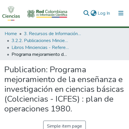
(current)
Log In
Communities & Collections
Home
3. Recursos de Información Científica y Tecnológica
3.2.2. Publicaciones Minciencias
All of DSpace
Libros Minciencias - Referenciales
Programa mejoramiento de la enseñanza e investigación en ciencias básicas (Colciencias - ICFES) : plan de operaciones 1980.
Statistics
Publication:
Programa
mejoramiento de la enseñanza e
investigación en ciencias básicas
(Colciencias - ICFES) : plan de
operaciones 1980.
Simple item page