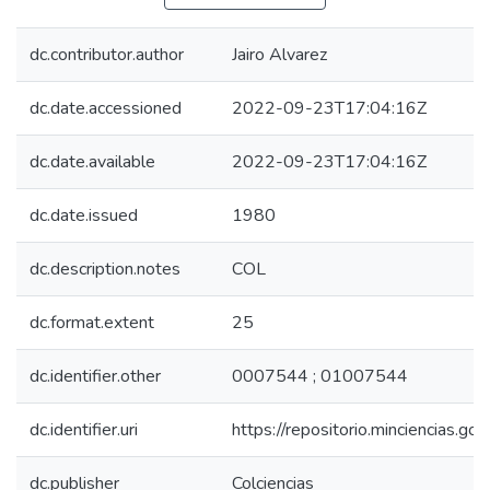
dc.contributor.author
Jairo Alvarez
dc.date.accessioned
2022-09-23T17:04:16Z
dc.date.available
2022-09-23T17:04:16Z
dc.date.issued
1980
dc.description.notes
COL
dc.format.extent
25
dc.identifier.other
0007544 ; 01007544
dc.identifier.uri
https://repositorio.minciencias.
dc.publisher
Colciencias