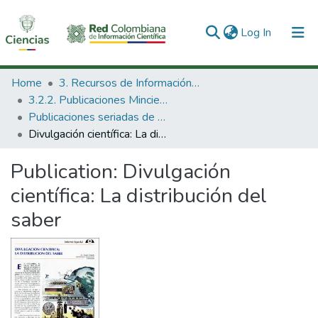
(current)
Log In
Communities & Collections
Home
3. Recursos de Información Científica y Tecnológica
3.2.2. Publicaciones Minciencias
All of DSpace
Publicaciones seriadas de Minciencias
Divulgación científica: La distribución del saber
Statistics
Publication:
Divulgación
científica: La distribución del
saber