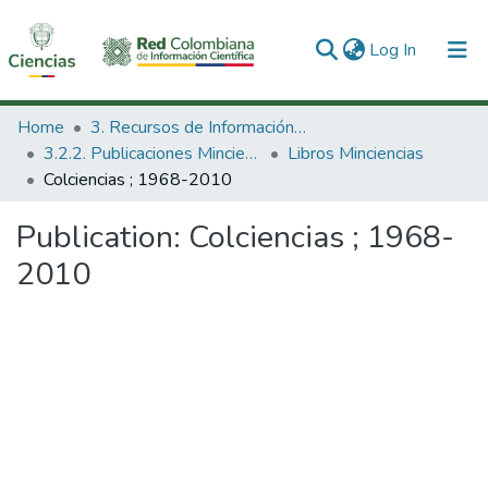
(current)
Log In
Communities & Collections
Home
3. Recursos de Información Científica y Tecnológica
3.2.2. Publicaciones Minciencias
Libros Minciencias
All of DSpace
Colciencias ; 1968-2010
Statistics
Publication:
Colciencias ; 1968-
2010