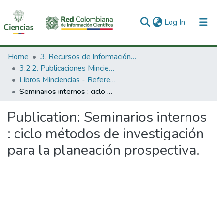
(current)
Log In
Communities & Collections
Home
3. Recursos de Información Científica y Tecnológica
3.2.2. Publicaciones Minciencias
All of DSpace
Libros Minciencias - Referenciales
Seminarios internos : ciclo métodos de investigación para la planeación prospectiva.
Statistics
Publication:
Seminarios internos
: ciclo métodos de investigación
para la planeación prospectiva.