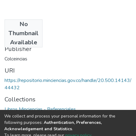
No
Date
Thumbnail
1984
Available
Publisher
Colceincias
URI
https://repositorio.minciencias.gov.co/handle/20.500.14143/
44432
Collections
Libros Minciencias - Referenciales
We collect and process your personal information for the
following purposes:
Authentication, Preferences,
Full item page
Acknowledgement and Statistics
.
To learn more, please read our
privacy policy
.