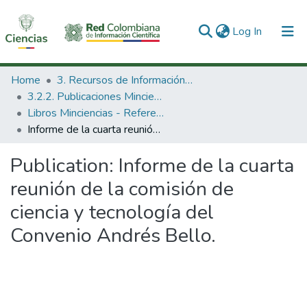
(current)
Log In
Communities & Collections
Home
3. Recursos de Información Científica y Tecnológica
3.2.2. Publicaciones Minciencias
All of DSpace
Libros Minciencias - Referenciales
Informe de la cuarta reunión de la comisión de ciencia y tecnología del Convenio Andrés Bello.
Statistics
Publication:
Informe de la cuarta
reunión de la comisión de
ciencia y tecnología del
Convenio Andrés Bello.