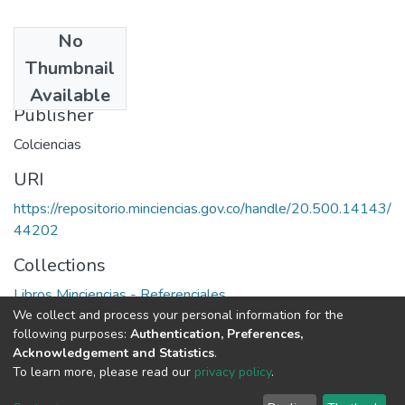
No
Date
Thumbnail
1976
Available
Publisher
Colciencias
URI
https://repositorio.minciencias.gov.co/handle/20.500.14143/
44202
Collections
Libros Minciencias - Referenciales
We collect and process your personal information for the
following purposes:
Authentication, Preferences,
Full item page
Acknowledgement and Statistics
.
To learn more, please read our
privacy policy
.
DSpace software
copyright © 2002-2026
LYRASIS
Cookie
Privacy
End User
Send