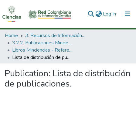
(current)
Log In
Communities & Collections
Home
3. Recursos de Información Científica y Tecnológica
3.2.2. Publicaciones Minciencias
All of DSpace
Libros Minciencias - Referenciales
Lista de distribución de publicaciones.
Statistics
Publication:
Lista de distribución
de publicaciones.