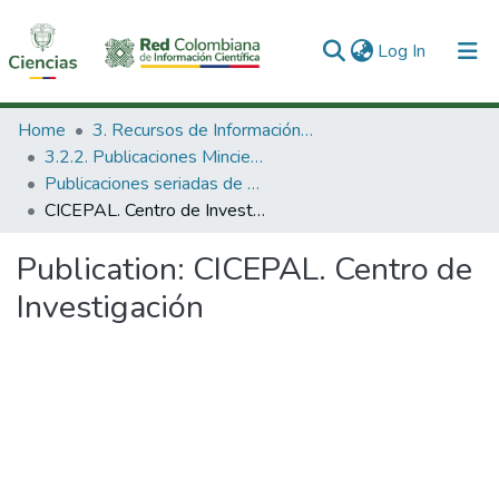
(current)
Log In
Communities & Collections
Home
3. Recursos de Información Científica y Tecnológica
3.2.2. Publicaciones Minciencias
All of DSpace
Publicaciones seriadas de Minciencias
CICEPAL. Centro de Investigación
Statistics
Publication:
CICEPAL. Centro de
Investigación