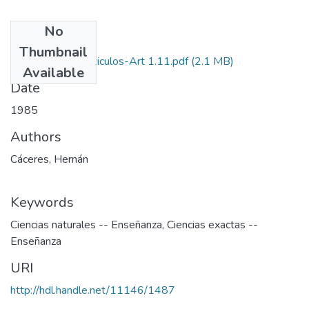
No
Files
Thumbnail
1985-V3-N1-Articulos-Art 1.11.pdf
(2.1 MB)
Available
Date
1985
Authors
Cáceres, Hernán
Keywords
Ciencias naturales -- Enseñanza
,
Ciencias exactas --
Enseñanza
URI
http://hdl.handle.net/11146/1487