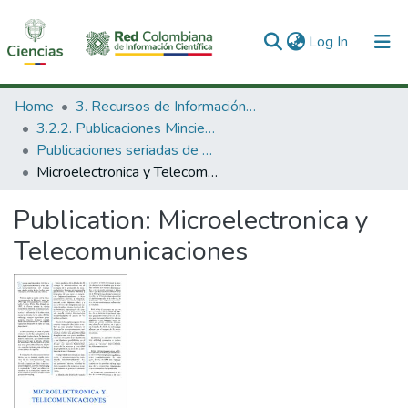
(current)
Log In
Communities & Collections
Home
3. Recursos de Información Científica y Tecnológica
3.2.2. Publicaciones Minciencias
All of DSpace
Publicaciones seriadas de Minciencias
Microelectronica y Telecomunicaciones
Statistics
Publication:
Microelectronica y
Telecomunicaciones