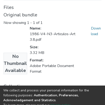
Files
Original bundle
Now showing
1 - 1 of 1
Name:
Down
1986-V4-N3-Articulos-Art
load
3.8.pdf
Size:
3.32 MB
No
Format:
Thumbnail
Adobe Portable Document
Available
Format
Collections
We collect and process your personal information for the
Publicaciones seriadas de Minciencias
following purposes:
Authentication, Preferences,
Acknowledgement and Statistics
.