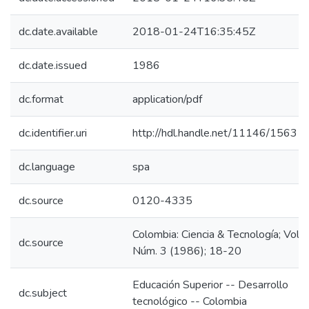
dc.date.available
2018-01-24T16:35:45Z
dc.date.issued
1986
dc.format
application/pdf
dc.identifier.uri
http://hdl.handle.net/11146/1563
dc.language
spa
dc.source
0120-4335
Colombia: Ciencia & Tecnología; Vol. 4
dc.source
Núm. 3 (1986); 18-20
Educación Superior -- Desarrollo
dc.subject
tecnológico -- Colombia