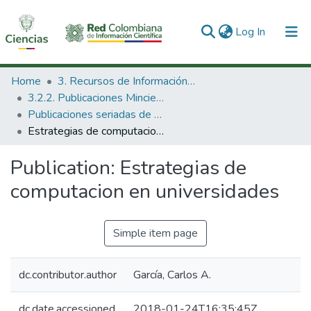
(current)
Log In
Communities & Collections
Home
3. Recursos de Información Científica y Tecnológica
3.2.2. Publicaciones Minciencias
All of DSpace
Publicaciones seriadas de Minciencias
Estrategias de computacion en universidades
Statistics
Publication:
Estrategias de
computacion en universidades
Simple item page
dc.contributor.author
García, Carlos A.
dc.date.accessioned
2018-01-24T16:35:45Z