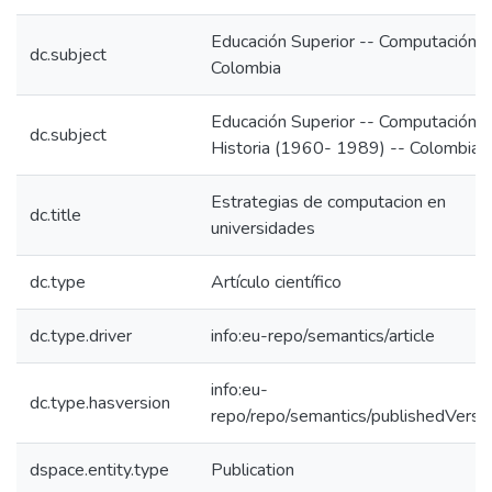
Educación Superior -- Computación -
dc.subject
Colombia
Educación Superior -- Computación -
dc.subject
Historia (1960- 1989) -- Colombia
Estrategias de computacion en
dc.title
universidades
dc.type
Artículo científico
dc.type.driver
info:eu-repo/semantics/article
info:eu-
dc.type.hasversion
repo/repo/semantics/publishedVersi
dspace.entity.type
Publication