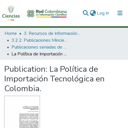
(current)
Log In
Communities & Collections
Home
3. Recursos de Información Científica y Tecnológica
3.2.2. Publicaciones Minciencias
All of DSpace
Publicaciones seriadas de Minciencias
La Política de Importación Tecnológica en Colombia.
Statistics
Publication:
La Política de
Importación Tecnológica en
Colombia.