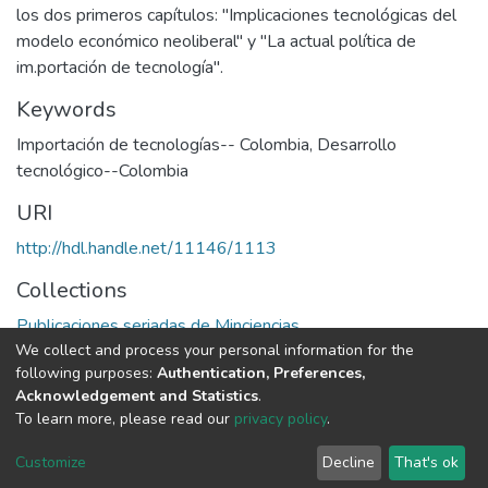
los dos primeros capítulos: "Implicaciones tecnológicas del
modelo económico neoliberal" y "La actual política de
im.portación de tecnología".
Keywords
Importación de tecnologías-- Colombia
,
Desarrollo
tecnológico--Colombia
URI
http://hdl.handle.net/11146/1113
Collections
Publicaciones seriadas de Minciencias
We collect and process your personal information for the
following purposes:
Authentication, Preferences,
Full item page
Acknowledgement and Statistics
.
To learn more, please read our
privacy policy
.
DSpace software
copyright © 2002-2026
LYRASIS
Cookie
Privacy
End User
Send
Customize
Decline
That's ok
settings
policy
Agreement
Feedback