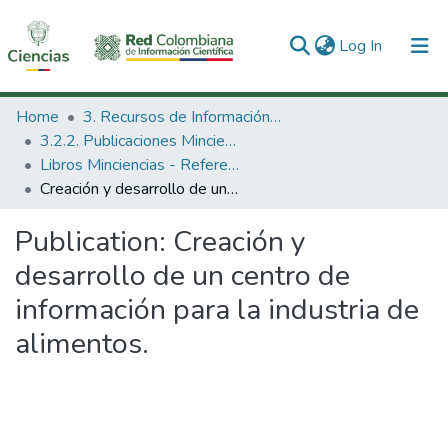
(current)
Log In
Communities & Collections
Home
3. Recursos de Información Científica y Tecnológica
3.2.2. Publicaciones Minciencias
All of DSpace
Libros Minciencias - Referenciales
Creación y desarrollo de un centro de información para la industria de alimentos.
Statistics
Publication:
Creación y
desarrollo de un centro de
información para la industria de
alimentos.