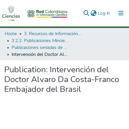
(current)
Log In
Communities & Collections
Home
3. Recursos de Información Científica y Tecnológica
3.2.2. Publicaciones Minciencias
All of DSpace
Publicaciones seriadas de Minciencias
Intervención del Doctor Alvaro Da Costa-Franco Embajador del Brasil
Statistics
Publication:
Intervención del
Doctor Alvaro Da Costa-Franco
Embajador del Brasil