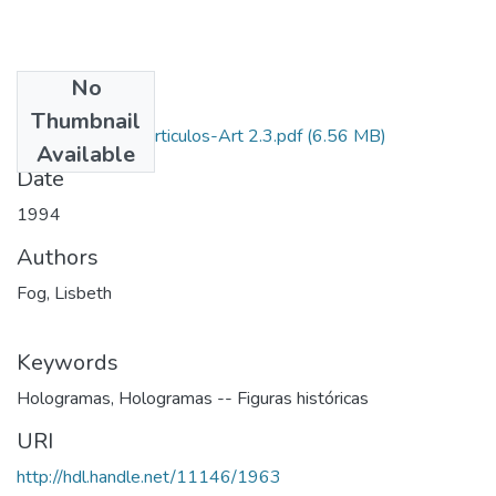
No
Files
Thumbnail
1994-V12-N2-Articulos-Art 2.3.pdf
(6.56 MB)
Available
Date
1994
Authors
Fog, Lisbeth
Keywords
Hologramas
,
Hologramas -- Figuras históricas
URI
http://hdl.handle.net/11146/1963