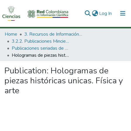
(current)
Log In
Communities & Collections
Home
3. Recursos de Información Científica y Tecnológica
3.2.2. Publicaciones Minciencias
All of DSpace
Publicaciones seriadas de Minciencias
Hologramas de piezas históricas unicas. Física y arte
Statistics
Publication:
Hologramas de
piezas históricas unicas. Física y
arte