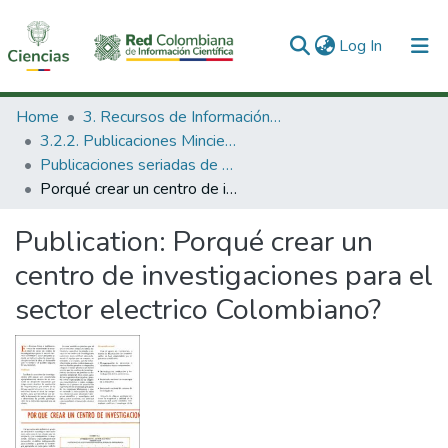
(current)
Log In
Communities & Collections
Home
3. Recursos de Información Científica y Tecnológica
3.2.2. Publicaciones Minciencias
All of DSpace
Publicaciones seriadas de Minciencias
Porqué crear un centro de investigaciones para el sector electrico Colombiano?
Statistics
Publication:
Porqué crear un
centro de investigaciones para el
sector electrico Colombiano?